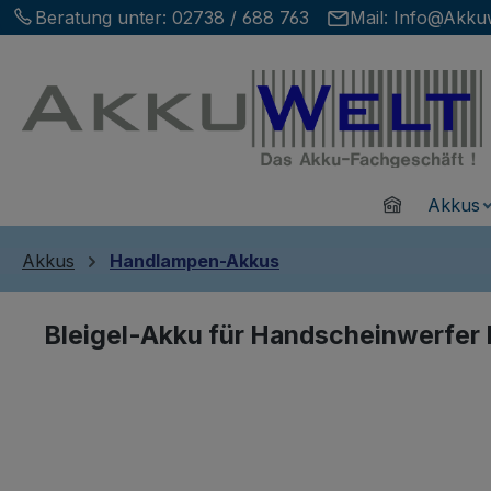
Beratung unter:
02738 / 688 763
Mail:
Info@Akkuw
m Hauptinhalt springen
Zur Suche springen
Zur Hauptnavigation springen
Home
Akkus
Akkus
Handlampen-Akkus
Bleigel-Akku für Handscheinwerfer
Bildergalerie überspringen