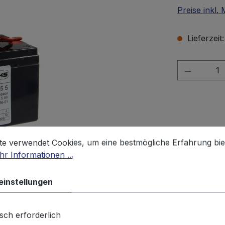
Preise inkl.
Lieferzeit
Produkt 
stellungen
 verwendet Cookies, um eine bestmögliche Erfahrung biet
te verwendet Cookies, um eine bestmögliche Erfahrung bie
Zum Merkze
r Informationen ...
Produktnu
Gewicht:
0.
einstellungen
sch erforderlich
Produktsicherheit