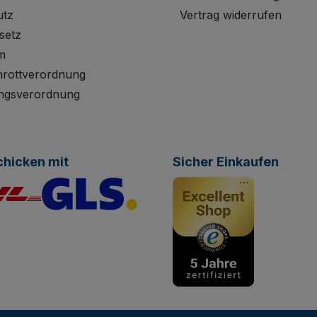
utz
Vertrag widerrufen
setz
m
hrottverordnung
ngsverordnung
chicken mit
Sicher Einkaufen