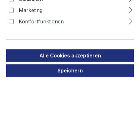
15
Marketing
Komfortfunktionen
Bildergalerie überspringen
Alle Cookies akzeptieren
Speichern
Regulärer Preis:
33,90 €