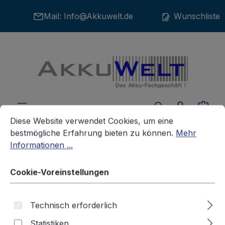
Zum Hauptinhalt springen
Mail:
Info@Akkuwelt.de
Wunschliste
War
Cookie-Voreinstellungen
Diese Website verwendet Cookies, um eine bestmögliche E
Diese Website verwendet Cookies, um eine
bestmögliche Erfahrung bieten zu können.
Mehr
Informationen ...
Akkus
Funkgeräteakkus
SONSTIGE
Cookie-Voreinstellungen
Ersatzakku Funkgeräteakku für
Technisch erforderlich
Bidatong BD 3107 BD-PMR / BD-
Statistiken