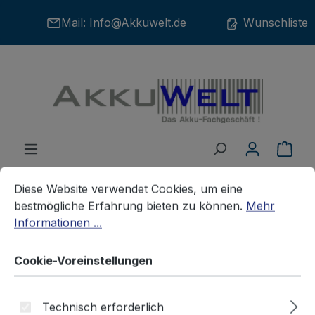
Zum Hauptinhalt springen
Mail:
Info@Akkuwelt.de
Wunschliste
War
Cookie-Voreinstellungen
Diese Website verwendet Cookies, um eine bestmögliche E
Diese Website verwendet Cookies, um eine
bestmögliche Erfahrung bieten zu können.
Mehr
Informationen ...
Werkzeuge
Werkzeugakkus
BOSCH
Cookie-Voreinstellungen
Ersatzakku für Bosch GBH12V
PHB12V GBM12VE GSB12VESP
Technisch erforderlich