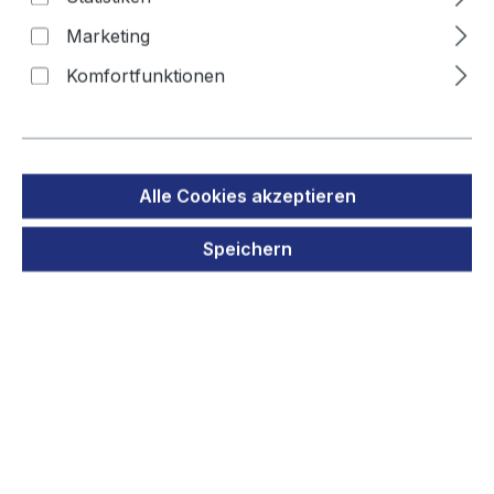
7.2VE 260730
Marketing
Komfortfunktionen
Bildergalerie überspringen
Alle Cookies akzeptieren
Speichern
Regulärer Preis:
45,90 €