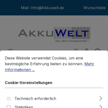
Zum Hauptinhalt springen
Mail:
Info@Akkuwelt.de
Wunschliste
War
Cookie-Voreinstellungen
Diese Website verwendet Cookies, um eine bestmögliche E
Diese Website verwendet Cookies, um eine
bestmögliche Erfahrung bieten zu können.
Mehr
Informationen ...
Werkzeuge
Werkzeugakkus
BOSCH
Cookie-Voreinstellungen
Ersatz Werkzeugakku Bosch
Technisch erforderlich
BS6 GUS 7.2 GBM 7.2VE GSR
Statistiken