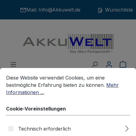
Zum Hauptinhalt springen
Mail:
Info@Akkuwelt.de
Wunschliste
War
Cookie-Voreinstellungen
Diese Website verwendet Cookies, um eine bestmögliche E
Diese Website verwendet Cookies, um eine
bestmögliche Erfahrung bieten zu können.
Mehr
Informationen ...
Akkus
Kameraakkus
CANON
Cookie-Voreinstellungen
Ersatzakku für Canon NB-11L
Technisch erforderlich
Ixus 125HS 185 ELPH 110HS