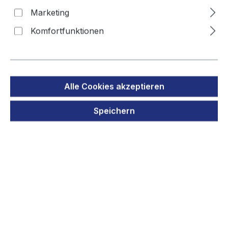
Marketing
Notleuchtenakku
Komfortfunktionen
Bildergalerie überspringen
Alle Cookies akzeptieren
Speichern
Regulärer Preis:
27,90 €
Preise inkl. MwSt. zzgl. Versandkosten