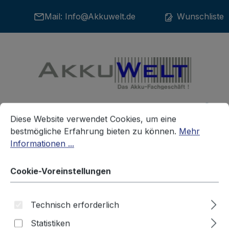
Zum Hauptinhalt springen
Mail:
Info@Akkuwelt.de
Wunschliste
Cookie-Voreinstellungen
War
Diese Website verwendet Cookies, um eine bestmögliche E
Diese Website verwendet Cookies, um eine
bestmögliche Erfahrung bieten zu können.
Mehr
Informationen ...
Akkus
Sonstige Akkus
Cookie-Voreinstellungen
Ersatzakku für Notleuchten
Technisch erforderlich
Zumtobel 04797088
Statistiken