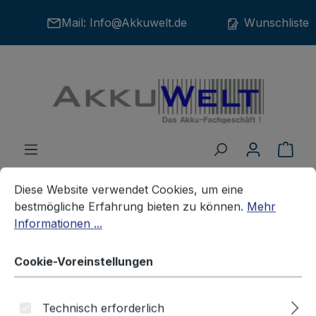
Zum Hauptinhalt springen
Mail:
Info@Akkuwelt.de
Wunschliste
War
Cookie-Voreinstellungen
Diese Website verwendet Cookies, um eine bestmögliche E
Diese Website verwendet Cookies, um eine
bestmögliche Erfahrung bieten zu können.
Mehr
Informationen ...
Akkus
Kranakkus
SONSTIGE
Cookie-Voreinstellungen
Ersatzakku für Teletec BA-0005
Kransteuerung
Technisch erforderlich