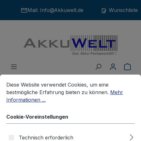
Zum Hauptinhalt springen
Mail:
Info@Akkuwelt.de
Wunschliste
War
Cookie-Voreinstellungen
Diese Website verwendet Cookies, um eine bestmögliche E
Diese Website verwendet Cookies, um eine
bestmögliche Erfahrung bieten zu können.
Mehr
Informationen ...
Akkus
Haushaltsakkus
Cookie-Voreinstellungen
Ersatzakku für Reinigungsgerät
Fakir 3027003
Technisch erforderlich