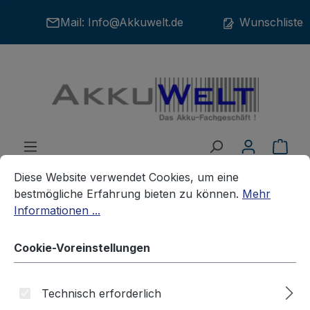
Zum Hauptinhalt springen
Mail:
Info@Akkuwelt.de
Wunschliste
War
Cookie-Voreinstellungen
Diese Website verwendet Cookies, um eine bestmögliche E
Diese Website verwendet Cookies, um eine
bestmögliche Erfahrung bieten zu können.
Mehr
Informationen ...
Akkus
Haushaltsakkus
Cookie-Voreinstellungen
Ersatzakku für Gardena Accu60
Technisch erforderlich
Kärcher 1.633-101.0