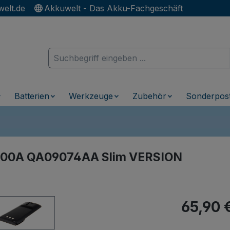
elt.de
Akkuwelt - Das Akku-Fachgeschäft
Batterien
Werkzeuge
Zubehör
Sonderpos
4600A QA09074AA Slim VERSION
Regulärer Pr
65,90 