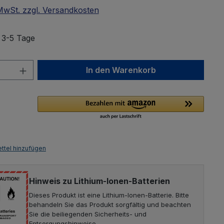
 MwSt. zzgl. Versandkosten
: 3-5 Tage
Anzahl: Gib den gewünschten Wert ein 
In den Warenkorb
ttel hinzufügen
Hinweis zu Lithium-Ionen-Batterien
Dieses Produkt ist eine Lithium-Ionen-Batterie. Bitte
behandeln Sie das Produkt sorgfältig und beachten
Sie die beiliegenden Sicherheits- und
Entsorgungshinweise.