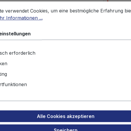
stellungen
 verwendet Cookies, um eine bestmögliche Erfahrung biet
te verwendet Cookies, um eine bestmögliche Erfahrung bie
r Informationen ...
Produktnu
Gewicht:
10
einstellungen
Produktsicherheit
sch erforderlich
iken
tzakku für Motorola R2 PMNN4
ing
tfunktionen
Alle Cookies akzeptieren
Speichern