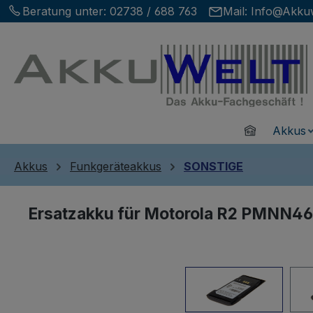
Beratung unter:
02738 / 688 763
Mail:
Info@Akkuw
m Hauptinhalt springen
Zur Suche springen
Zur Hauptnavigation springen
Home
Akkus
Akkus
Funkgeräteakkus
SONSTIGE
Ersatzakku für Motorola R2 PMNN
Bildergalerie überspringen