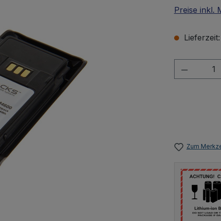
Preise inkl.
Lieferzeit
Produkt 
Zum Merkze