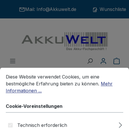
Zum Hauptinhalt springen
Mail:
Info@Akkuwelt.de
Wunschliste
War
Cookie-Voreinstellungen
Diese Website verwendet Cookies, um eine bestmögliche E
Diese Website verwendet Cookies, um eine
bestmögliche Erfahrung bieten zu können.
Mehr
Informationen ...
Akkus
Backup-Akkus
Cookie-Voreinstellungen
Ersatz Speicherbatterie 6V für
Technisch erforderlich
Schliessfächer